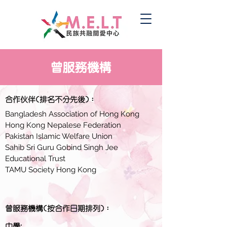
曾服務機構
合作伙伴(排名不分先後)：
Bangladesh Association of Hong Kong
Hong Kong Nepalese Federation
Pakistan Islamic Welfare Union
Sahib Sri Guru Gobind Singh Jee
Educational Trust
TAMU Society Hong Kong
曾服務機構(按合作日期排列)：
:
中學