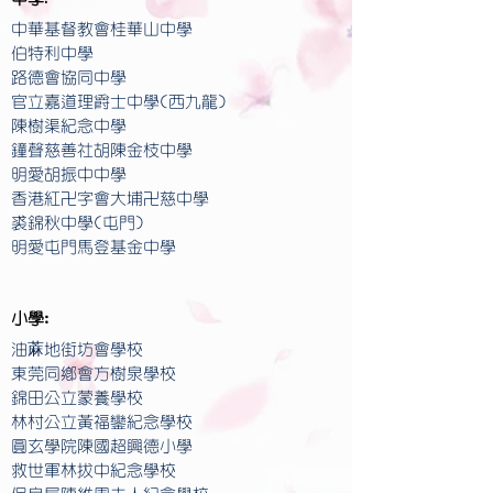
中華基督教會桂華山中學
伯特利中學
路德會協同中學
官立嘉道理爵士中學(西九龍)
陳樹渠紀念中學
鐘聲慈善社胡陳金枝中學
明愛胡振中中學
香港紅卍字會大埔卍慈中學
裘錦秋中學(屯門)
明愛屯門馬登基金中學
小學:
油蔴地街坊會學校
東莞同鄉會方樹泉學校
錦田公立蒙養學校
林村公立黃福鑾紀念學校
圓玄學院陳國超興德小學
救世軍林拔中紀念學校