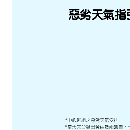
惡劣天氣指
*中心班組之惡劣天氣安排
*當天文台發出黃色暴雨警告，