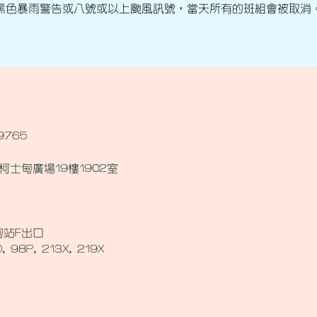
黑色暴雨警告或八號或以上颱風訊號，當天所有的班組會被取消
9765
柯士甸廣場19樓1902室
甸站F出口
, 98P, 213X, 219X