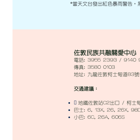
*當天文台發出紅色暴雨警告，
佐敦民族共融關愛中心
電話: 3955 2393 / 9140 
傳真: 3580 0103
地址: 九龍佐敦柯士甸道83號
​交通建議：

地鐵佐敦站C2出口 / 柯士
巴士: 6, 13X, 26, 26X, 98D
小巴: 6C, 26A, 606S