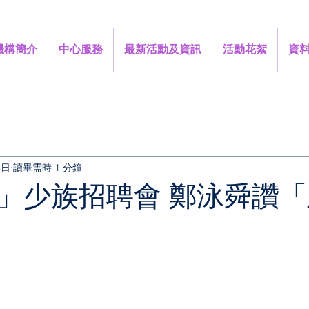
機構簡介
中心服務
最新活動及資訊
活動花絮
資
3日
讀畢需時 1 分鐘
」少族招聘會 鄭泳舜讚