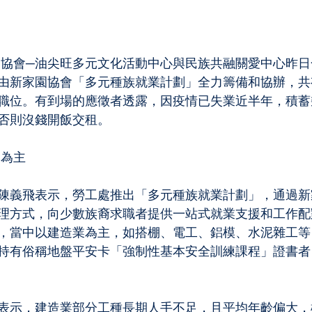
園協會─油尖旺多元文化活動中心與民族共融關愛中心昨
由新家園協會「多元種族就業計劃」全力籌備和協辦，共
職位。有到場的應徵者透露，因疫情已失業近半年，積蓄
否則沒錢開飯交租。
業為主
陳義飛表示，勞工處推出「多元種族就業計劃」，通過新
理方式，向少數族裔求職者提供一站式就業支援和工作配
，當中以建造業為主，如搭棚、電工、鋁模、水泥雜工等
持有俗稱地盤平安卡「強制性基本安全訓練課程」證書者
表示，建造業部分工種長期人手不足，且平均年齡偏大，