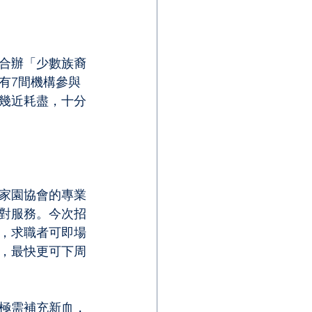
日合辦「少數族裔
有7間機構參與
幾近耗盡，十分
家園協會的專業
對服務。今次招
，求職者可即場
，最快更可下周
極需補充新血，