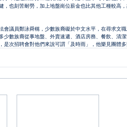
健，也刻苦耐勞，加上地盤崗位薪金也比其他工種較高，
法會議員鄭泳舜稱，少數族裔礙於中文水平，在尋求文職
多少數族裔從事地盤、外賣速遞、酒店房務、餐飲、清潔
，是次招聘會對他們來說可謂「及時雨」，他樂見團體多