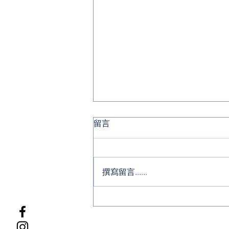
留言
撰寫留言......
Bridging the Homework
Gap: MELT’s Online
Homework Platform